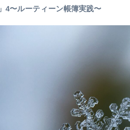
」4〜ルーティーン帳簿実践〜