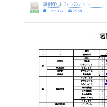
事例①_ﾙｰﾃｨｰﾝﾃﾝﾌﾟﾚｰﾄ
1 ファイル
28 KB