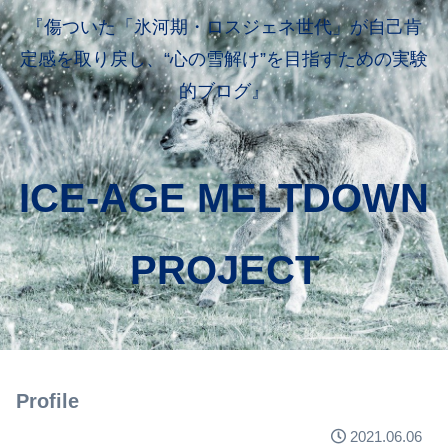
『傷ついた「氷河期・ロスジェネ世代」が自己肯
定感を取り戻し、“心の雪解け”を目指すための実験
的ブログ』
ICE-AGE MELTDOWN
PROJECT
Profile
2021.06.06