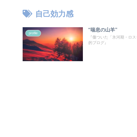
自己効力感
“喘息の山羊”
profile
『傷ついた「氷河期・ロス
的ブログ』