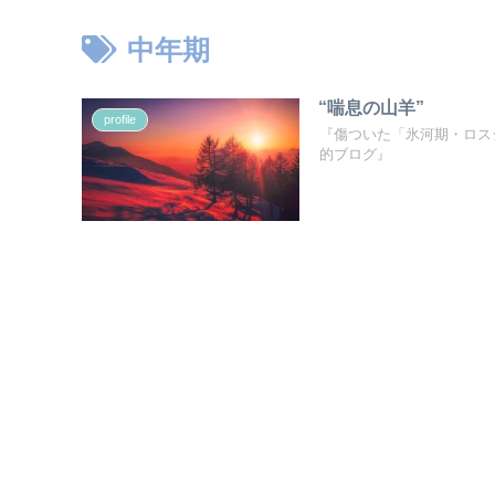
中年期
“喘息の山羊”
profile
『傷ついた「氷河期・ロス
的ブログ』